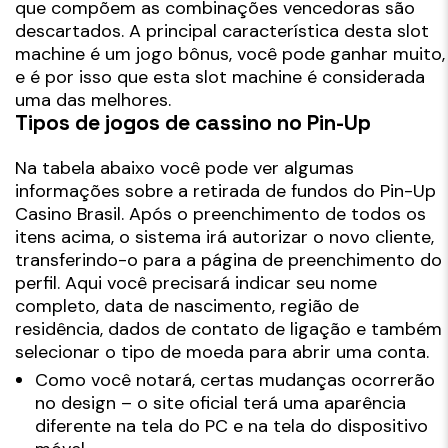
que compõem as combinações vencedoras são
descartados. A principal característica desta slot
machine é um jogo bônus, você pode ganhar muito,
e é por isso que esta slot machine é considerada
uma das melhores.
Tipos de jogos de cassino no Pin-Up
Na tabela abaixo você pode ver algumas
informações sobre a retirada de fundos do Pin-Up
Casino Brasil. Após o preenchimento de todos os
itens acima, o sistema irá autorizar o novo cliente,
transferindo-o para a página de preenchimento do
perfil. Aqui você precisará indicar seu nome
completo, data de nascimento, região de
residência, dados de contato de ligação e também
selecionar o tipo de moeda para abrir uma conta.
Como você notará, certas mudanças ocorrerão
no design – o site oficial terá uma aparência
diferente na tela do PC e na tela do dispositivo