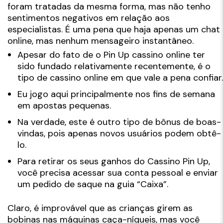
foram tratadas da mesma forma, mas não tenho
sentimentos negativos em relação aos
especialistas. É uma pena que haja apenas um chat
online, mas nenhum mensageiro instantâneo.
Apesar do fato de o Pin Up cassino online ter
sido fundado relativamente recentemente, é o
tipo de cassino online em que vale a pena confiar.
Eu jogo aqui principalmente nos fins de semana
em apostas pequenas.
Na verdade, este é outro tipo de bônus de boas-
vindas, pois apenas novos usuários podem obtê-
lo.
Para retirar os seus ganhos do Cassino Pin Up,
você precisa acessar sua conta pessoal e enviar
um pedido de saque na guia “Caixa”.
Claro, é improvável que as crianças girem as
bobinas nas máquinas caça-níqueis, mas você