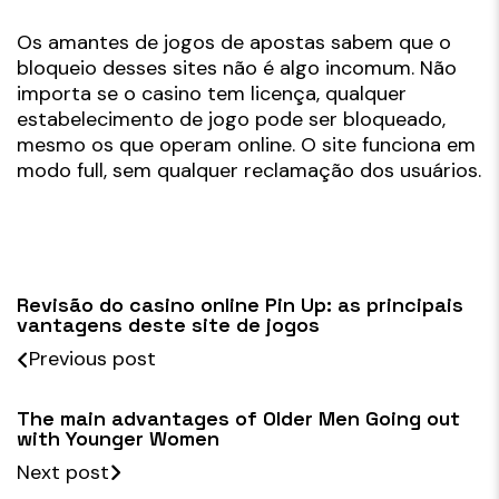
Os amantes de jogos de apostas sabem que o
bloqueio desses sites não é algo incomum. Não
importa se o casino tem licença, qualquer
estabelecimento de jogo pode ser bloqueado,
mesmo os que operam online. O site funciona em
modo full, sem qualquer reclamação dos usuários.
Revisão do casino online Pin Up: as principais
vantagens deste site de jogos
Previous post
The main advantages of Older Men Going out
with Younger Women
Next post