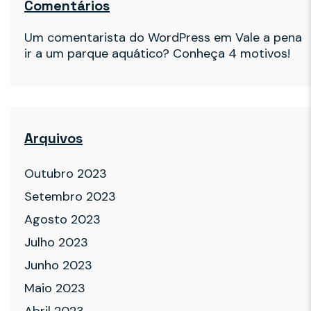
Comentários
Um comentarista do WordPress
em
Vale a pena
ir a um parque aquático? Conheça 4 motivos!
Arquivos
Outubro 2023
Setembro 2023
Agosto 2023
Julho 2023
Junho 2023
Maio 2023
Abril 2023