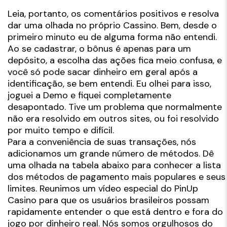
Leia, portanto, os comentários positivos e resolva
dar uma olhada no próprio Cassino. Bem, desde o
primeiro minuto eu de alguma forma não entendi.
Ao se cadastrar, o bônus é apenas para um
depósito, a escolha das ações fica meio confusa, e
você só pode sacar dinheiro em geral após a
identificação, se bem entendi. Eu olhei para isso,
joguei a Demo e fiquei completamente
desapontado. Tive um problema que normalmente
não era resolvido em outros sites, ou foi resolvido
por muito tempo e difícil.
Para a conveniência de suas transações, nós
adicionamos um grande número de métodos. Dê
uma olhada na tabela abaixo para conhecer a lista
dos métodos de pagamento mais populares e seus
limites. Reunimos um vídeo especial do PinUp
Casino para que os usuários brasileiros possam
rapidamente entender o que está dentro e fora do
jogo por dinheiro real. Nós somos orgulhosos do