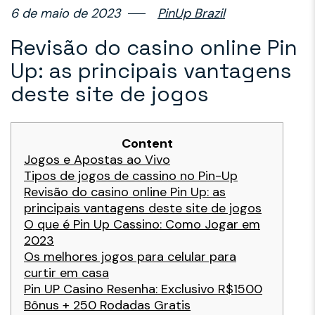
6 de maio de 2023
PinUp Brazil
Revisão do casino online Pin
Up: as principais vantagens
deste site de jogos
Content
Jogos e Apostas ao Vivo
Tipos de jogos de cassino no Pin-Up
Revisão do casino online Pin Up: as
principais vantagens deste site de jogos
O que é Pin Up Cassino: Como Jogar em
2023
Os melhores jogos para celular para
curtir em casa
Pin UP Casino Resenha: Exclusivo R$1500
Bônus + 250 Rodadas Gratis