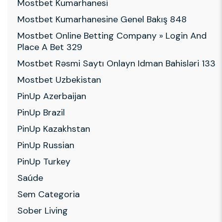
Mostbet Kumarhanesi
Mostbet Kumarhanesine Genel Bakış 848
Mostbet Online Betting Company » Login And
Place A Bet 329
Mostbet Rəsmi Saytı Onlayn Idman Bahisləri 133
Mostbet Uzbekistan
PinUp Azerbaijan
PinUp Brazil
PinUp Kazakhstan
PinUp Russian
PinUp Turkey
Saúde
Sem Categoria
Sober Living