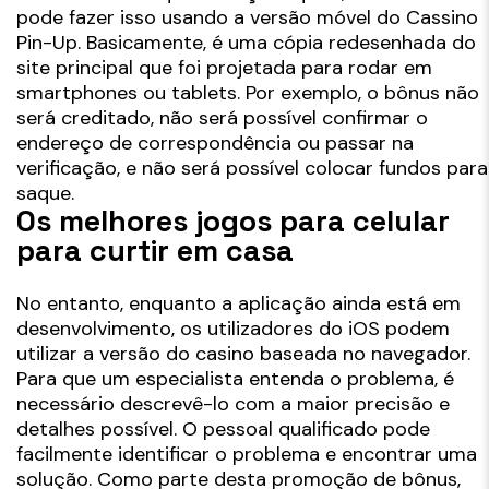
pode fazer isso usando a versão móvel do Cassino
Pin-Up. Basicamente, é uma cópia redesenhada do
site principal que foi projetada para rodar em
smartphones ou tablets. Por exemplo, o bônus não
será creditado, não será possível confirmar o
endereço de correspondência ou passar na
verificação, e não será possível colocar fundos para
saque.
Os melhores jogos para celular
para curtir em casa
No entanto, enquanto a aplicação ainda está em
desenvolvimento, os utilizadores do iOS podem
utilizar a versão do casino baseada no navegador.
Para que um especialista entenda o problema, é
necessário descrevê-lo com a maior precisão e
detalhes possível. O pessoal qualificado pode
facilmente identificar o problema e encontrar uma
solução. Como parte desta promoção de bônus,