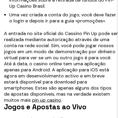
informações sobre a retirada de fundos do Pin-
Up Casino Brasil.
Uma vez criada a conta do jogo, você deve fazer
o login e depois ir para a guia «promoções».
A entrada no site oficial do Cassino Pin Up pode ser
realizada mediante autorização através de uma
conta na rede social. Sim, você pode jogar nossos
jogos em um modo de demonstração por dinheiro
virtual para ver se um ou outro jogo é para você.
Até à data, o casino online tem uma aplicação
apenas para Android. A aplicação para iOS está
agora em desenvolvimento activo e em breve
estará disponível para download para
smartphones. Estes são apenas alguns dos tipos
de apostas disponíveis, mas na verdade existem
muitos mais
pin up casino
.
Jogos e Apostas ao Vivo