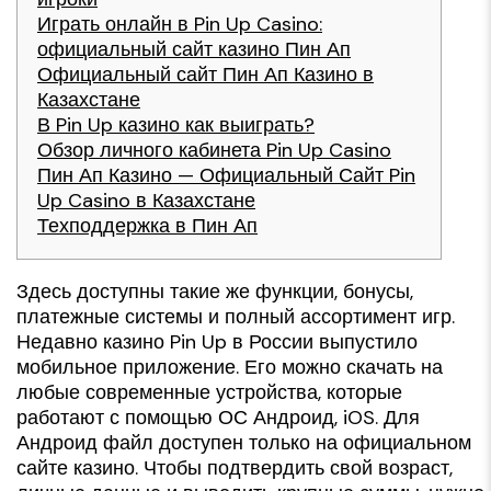
Играть онлайн в Pin Up Casino:
официальный сайт казино Пин Ап
Официальный сайт Пин Ап Казино в
Казахстане
В Pin Up казино как выиграть?
Обзор личного кабинета Pin Up Casino
Пин Ап Казино — Официальный Сайт Pin
Up Casino в Казахстане
Техподдержка в Пин Ап
Здесь доступны такие же функции, бонусы,
платежные системы и полный ассортимент игр.
Недавно казино Pin Up в России выпустило
мобильное приложение. Его можно скачать на
любые современные устройства, которые
работают с помощью ОС Андроид, iOS. Для
Андроид файл доступен только на официальном
сайте казино. Чтобы подтвердить свой возраст,