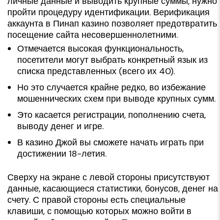
личные данные и выводить крупные суммы, нужно
пройти процедуру идентификации. Верификация
аккаунта в Пинап казино позволяет предотвратить
посещение сайта несовершеннолетними.
Отмечается высокая функциональность,
посетители могут выбрать конкретный язык из
списка представленных (всего их 40).
Но это случается крайне редко, во избежание
мошеннических схем при выводе крупных сумм.
Это касается регистрации, пополнению счета,
выводу денег и игре.
В казино Джой вы сможете начать играть при
достижении 18-летия.
Сверху на экране с левой стороны присутствуют
данные, касающиеся статистики, бонусов, денег на
счету. С правой стороны есть специальные
клавиши, с помощью которых можно войти в