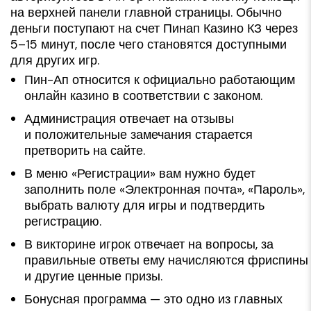
на верхней панели главной страницы. Обычно
деньги поступают на счет Пинап Казино КЗ через
5–15 минут, после чего становятся доступными
для других игр.
Пин-Ап относится к официально работающим
онлайн казино в соответствии с законом.
Администрация отвечает на отзывы
и положительные замечания старается
претворить на сайте.
В меню «Регистрации» вам нужно будет
заполнить поле «Электронная почта», «Пароль»,
выбрать валюту для игры и подтвердить
регистрацию.
В викторине игрок отвечает на вопросы, за
правильные ответы ему начисляются фриспины
и другие ценные призы.
Бонусная программа — это одно из главных