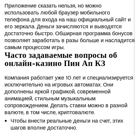
Приложение сказать нельзя, но можно
использовать любой браузер мобильного
телефона для входа на наш официальный сайт и
его зеркала. Деньги зачисляются и выводятся
достаточно быстро. Обширная программа бонусов
позволяет заработать в разы больше и насладится
самым процессом игры.
Часто задаваемые вопросы об
онлайн-казино Пин Ап КЗ
Компания работает уже 10 лет и специализируется
исключительно на игровых автоматах. Они
дополнены яркой графикой, современной
анимацией, стильным музыкальным
сопровождением. Делать ставки можно в разной
валюте, в том числе, криптовалюте.
Чтобы внести реальные деньги на счет, этих
шагов вполне достаточно.