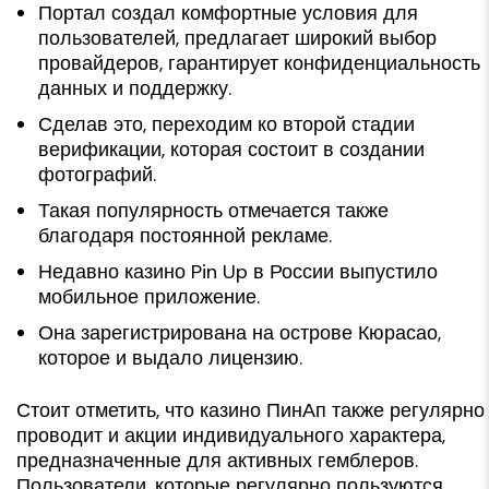
Портал создал комфортные условия для
пользователей, предлагает широкий выбор
провайдеров, гарантирует конфиденциальность
данных и поддержку.
Сделав это, переходим ко второй стадии
верификации, которая состоит в создании
фотографий.
Такая популярность отмечается также
благодаря постоянной рекламе.
Недавно казино Pin Up в России выпустило
мобильное приложение.
Она зарегистрирована на острове Кюрасао,
которое и выдало лицензию.
Стоит отметить, что казино ПинАп также регулярно
проводит и акции индивидуального характера,
предназначенные для активных гемблеров.
Пользователи, которые регулярно пользуются