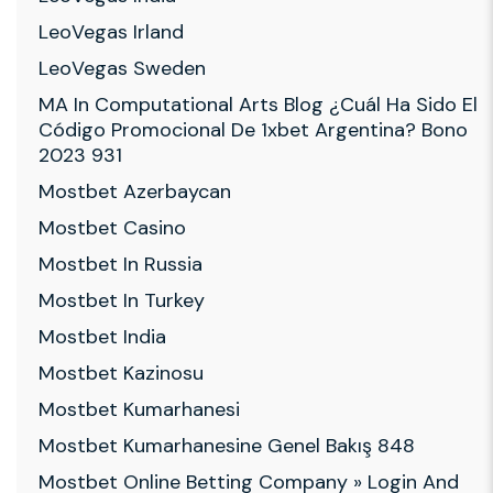
LeoVegas Irland
LeoVegas Sweden
MA In Computational Arts Blog ¿cuál Ha Sido El
Código Promocional De 1xbet Argentina? Bono
2023 931
Mostbet Azerbaycan
Mostbet Casino
Mostbet In Russia
Mostbet In Turkey
Mostbet India
Mostbet Kazinosu
Mostbet Kumarhanesi
Mostbet Kumarhanesine Genel Bakış 848
Mostbet Online Betting Company » Login And