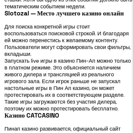
тематическим событием недели.
Slotozal — Место лучшего казино онлайн
Для поиска конкретной игры стоит
воспользоваться поисковой строкой. И благодаря
ей можно перенестись к желаемому контенту.
Пользователи могут сформировать свои фильтры,
вкладыши.
Запускать live игры в казино Пин-Ап можно только
в платном режиме. Это объясняется наличием
живого дилера и трансляцией из реального
игрового зала. Если игрок раньше не запускал
настольные игры в Пин Ап казино, он может
протестировать их в соответствующем разделе.
Такие игры загружаются без участия дилера,
поэтому их можно протестировать бесплатно.
Казино CATCASINO
Пинап казино развивается, официальный сайт