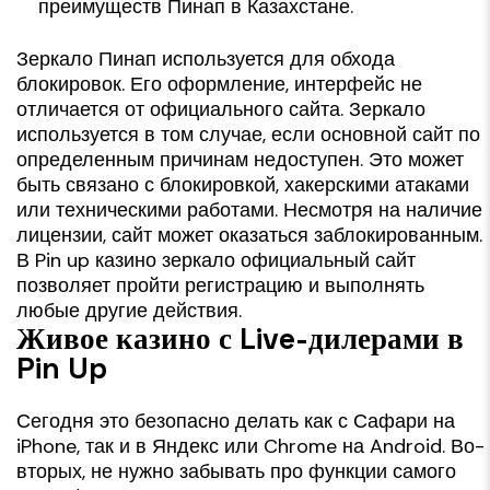
преимуществ Пинап в Казахстане.
Зеркало Пинап используется для обхода
блокировок. Его оформление, интерфейс не
отличается от официального сайта. Зеркало
используется в том случае, если основной сайт по
определенным причинам недоступен. Это может
быть связано с блокировкой, хакерскими атаками
или техническими работами. Несмотря на наличие
лицензии, сайт может оказаться заблокированным.
В Pin up казино зеркало официальный сайт
позволяет пройти регистрацию и выполнять
любые другие действия.
Живое казино с Live-дилерами в
Pin Up
Сегодня это безопасно делать как с Сафари на
iPhone, так и в Яндекс или Chrome на Android. Во-
вторых, не нужно забывать про функции самого