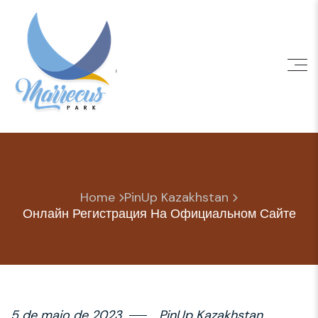
Skip
to
content
Home
PinUp Kazakhstan
Онлайн Регистрация На Официальном Сайте
5 de maio de 2023
PinUp Kazakhstan