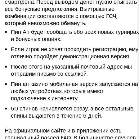
смартфона. Перед выводом денег нужно отыграть
все бонусные предложения. Выигрышные
комбинации составляются с помощью ГСЧ,
который невозможно обмануть.
Пин Ап будет сообщать обо всех новых турнирах
и бонусных опциях.
Если игрок не хочет проходить регистрацию, ему
отлично подойдет демонстрационная версия.
После этого на указанный почтовый адрес мы
отправим письмо со ссылкой.
Пин ап казино мобильная версия запускается на
любых устройствах, которые имеют
подключение к интернету.
50 спинов начисляется сразу, а все остальные
спины выдаются в течение 5 дней.
На официальном сайте и в приложении есть
специальный раздел FAQ. В большинстве случаев