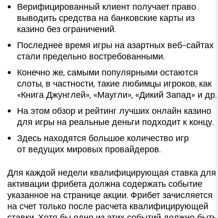
Верифицированный клиент получает право
выводить средства на банковские карты из
казино без ограничений.
Последнее время игры на азартных веб-сайтах
стали предельно востребованными.
Конечно же, самыми популярными остаются
слоты, в частности, такие любимцы игроков, как
«Книга Джунглей», «Маугли», «Дикий Запад» и др.
На этом обзор и рейтинг лучших онлайн казино
для игры на реальные деньги подходит к концу.
Здесь находятся большое количество игр
от ведущих мировых провайдеров.
Для каждой недели квалифицирующая ставка для
активации фрибета должна содержать событие
указанное на странице акции. Фрибет зачисляется
на счет только после расчета квалифицирующей
ставки. Хотя бы одно из этих событий должно быть