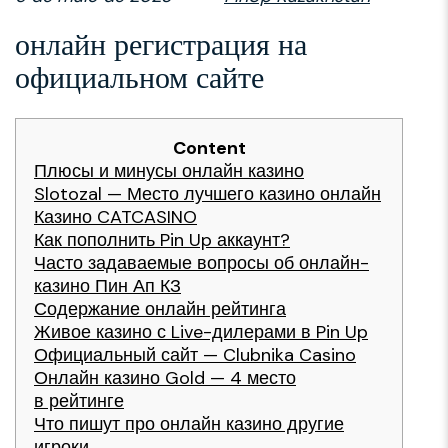
онлайн регистрация на
официальном сайте
Content
Плюсы и минусы онлайн казино
Slotozal — Место лучшего казино онлайн
Казино CATCASINO
Как пополнить Pin Up аккаунт?
Часто задаваемые вопросы об онлайн-
казино Пин Ап КЗ
Содержание онлайн рейтинга
Живое казино с Live-дилерами в Pin Up
Официальный сайт — Clubnika Casino
Онлайн казино Gold — 4 место
в рейтинге
Что пишут про онлайн казино другие
игроки