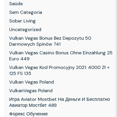
Saúde
Sem Categoria
Sober Living
Uncategorized
Vulkan Vegas Bonus Bez Depozytu 50
Darmowych Spinów 741
Vulkan Vegas Casino Bonus Ohne Einzahlung 25
Euro 449
Vulkan Vegas Kod Promocyjny 2021: 4000 Zł +
125 FS 135
Vulkan Vegas Poland
VulkanVegas Poland
Игра Aviator Mostbet На Деньги И Бесплатно
Авиатор Мостбет 489
Форекс Обучение