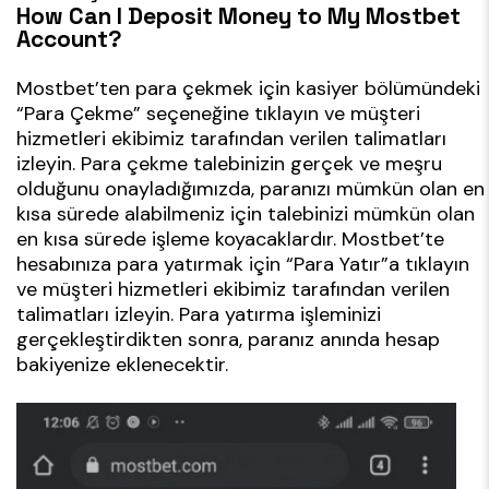
How Can I Deposit Money to My Mostbet
Account?
Mostbet’ten para çekmek için kasiyer bölümündeki
“Para Çekme” seçeneğine tıklayın ve müşteri
hizmetleri ekibimiz tarafından verilen talimatları
izleyin. Para çekme talebinizin gerçek ve meşru
olduğunu onayladığımızda, paranızı mümkün olan en
kısa sürede alabilmeniz için talebinizi mümkün olan
en kısa sürede işleme koyacaklardır. Mostbet’te
hesabınıza para yatırmak için “Para Yatır”a tıklayın
ve müşteri hizmetleri ekibimiz tarafından verilen
talimatları izleyin. Para yatırma işleminizi
gerçekleştirdikten sonra, paranız anında hesap
bakiyenize eklenecektir.