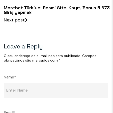
Mostbet Türkiye: Resmi Site, Kayıt, Bonus 5 673
Giriş yapmak
Next post
Leave a Reply
O seu endereço de e-mail não será publicado.
Campos
obrigatórios são marcados com
*
Name*
Email*