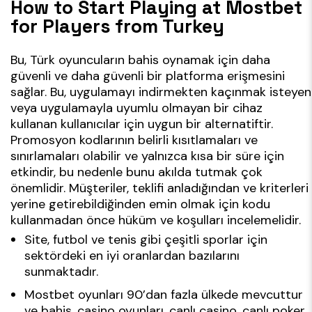
How to Start Playing at Mostbet
for Players from Turkey
Bu, Türk oyuncuların bahis oynamak için daha
güvenli ve daha güvenli bir platforma erişmesini
sağlar. Bu, uygulamayı indirmekten kaçınmak isteyen
veya uygulamayla uyumlu olmayan bir cihaz
kullanan kullanıcılar için uygun bir alternatiftir.
Promosyon kodlarının belirli kısıtlamaları ve
sınırlamaları olabilir ve yalnızca kısa bir süre için
etkindir, bu nedenle bunu akılda tutmak çok
önemlidir. Müşteriler, teklifi anladığından ve kriterleri
yerine getirebildiğinden emin olmak için kodu
kullanmadan önce hüküm ve koşulları incelemelidir.
Site, futbol ve tenis gibi çeşitli sporlar için
sektördeki en iyi oranlardan bazılarını
sunmaktadır.
Mostbet oyunları 90’dan fazla ülkede mevcuttur
ve bahis, casino oyunları, canlı casino, canlı poker