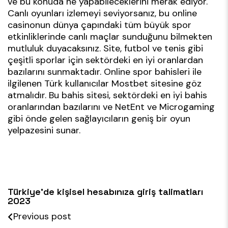
ve bu konuda ne yapabileceklerini merak ediyor.
Canlı oyunları izlemeyi seviyorsanız, bu online
casinonun dünya çapındaki tüm büyük spor
etkinliklerinde canlı maçlar sunduğunu bilmekten
mutluluk duyacaksınız. Site, futbol ve tenis gibi
çeşitli sporlar için sektördeki en iyi oranlardan
bazılarını sunmaktadır. Online spor bahisleri ile
ilgilenen Türk kullanıcılar Mostbet sitesine göz
atmalıdır. Bu bahis sitesi, sektördeki en iyi bahis
oranlarından bazılarını ve NetEnt ve Microgaming
gibi önde gelen sağlayıcıların geniş bir oyun
yelpazesini sunar.
Türkiye’de kişisel hesabınıza giriş talimatları
2023
Previous post