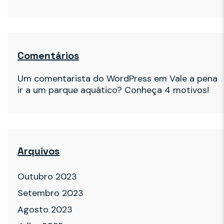
Comentários
Um comentarista do WordPress
em
Vale a pena
ir a um parque aquático? Conheça 4 motivos!
Arquivos
Outubro 2023
Setembro 2023
Agosto 2023