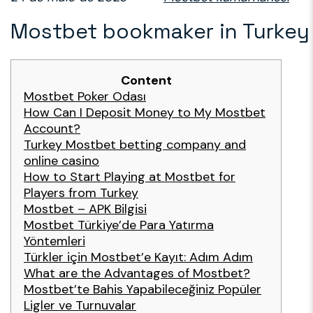
Mostbet bookmaker in Turkey
Content
Mostbet Poker Odası
How Can I Deposit Money to My Mostbet
Account?
Turkey Mostbet betting company and
online casino
How to Start Playing at Mostbet for
Players from Turkey
Mostbet – APK Bilgisi
Mostbet Türkiye’de Para Yatırma
Yöntemleri
Türkler için Mostbet’e Kayıt: Adım Adım
What are the Advantages of Mostbet?
Mostbet’te Bahis Yapabileceğiniz Popüler
Ligler ve Turnuvalar