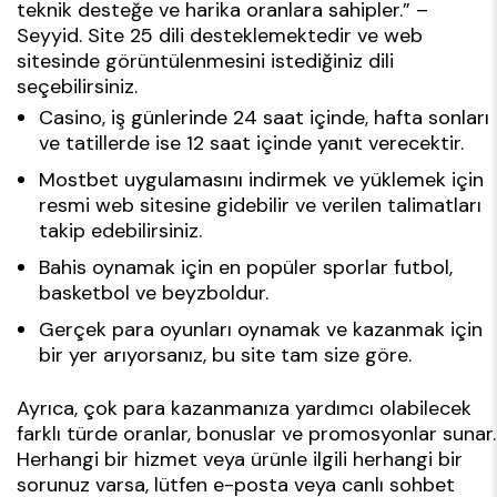
teknik desteğe ve harika oranlara sahipler.” –
Seyyid. Site 25 dili desteklemektedir ve web
sitesinde görüntülenmesini istediğiniz dili
seçebilirsiniz.
Casino, iş günlerinde 24 saat içinde, hafta sonları
ve tatillerde ise 12 saat içinde yanıt verecektir.
Mostbet uygulamasını indirmek ve yüklemek için
resmi web sitesine gidebilir ve verilen talimatları
takip edebilirsiniz.
Bahis oynamak için en popüler sporlar futbol, ​​
basketbol ve beyzboldur.
Gerçek para oyunları oynamak ve kazanmak için
bir yer arıyorsanız, bu site tam size göre.
Ayrıca, çok para kazanmanıza yardımcı olabilecek
farklı türde oranlar, bonuslar ve promosyonlar sunar.
Herhangi bir hizmet veya ürünle ilgili herhangi bir
sorunuz varsa, lütfen e-posta veya canlı sohbet