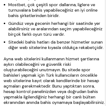
Mostbet, çok çeşitli spor dallarına, liglere ve
turnuvalara bahis yapabileceğiniz en iyi online
bahis şirketlerinden biridir.
Gündüz veya gecenin herhangi bir saatinde yer
alabilirsiniz ve aralarından seçim yapabileceğiniz
birçok farklı oyun türü vardır.
Sitedeki bahis hatları da benzer hizmetler sunan
diğer web sitelerine kıyasla oldukça rekabetçidir.
Ayna web sitelerini kullanmanın hizmet şartlarına
aykırı olabileceğini ve güvenlik riski
oluşturabileceğini unutmayın. Bu sitede spor
bahisleri yapmak için Türk kullanıcıların öncelikle
web sitelerine kayıt olarak kendilerinde bir hesap
açmaları gerekmektedir. Bunu yaptıktan sonra,
hesap kontrol panelinizden veya doğrudan bahis
yapmakla ilgilendiğiniz herhangi bir canlı bülten
ekranından anında bahis oynamaya başlayabilirsiniz.