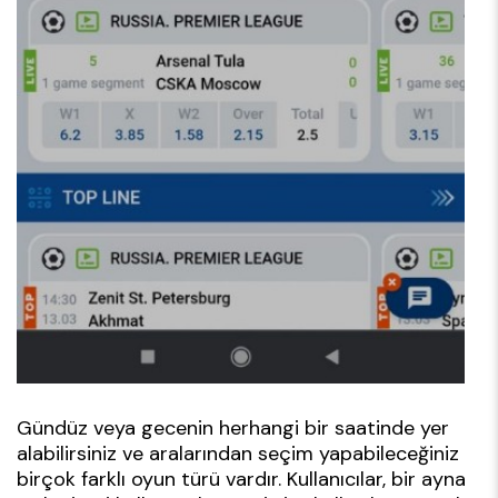
Gündüz veya gecenin herhangi bir saatinde yer
alabilirsiniz ve aralarından seçim yapabileceğiniz
birçok farklı oyun türü vardır. Kullanıcılar, bir ayna