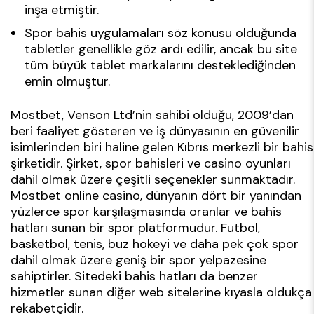
inşa etmiştir.
Spor bahis uygulamaları söz konusu olduğunda
tabletler genellikle göz ardı edilir, ancak bu site
tüm büyük tablet markalarını desteklediğinden
emin olmuştur.
Mostbet, Venson Ltd’nin sahibi olduğu, 2009’dan
beri faaliyet gösteren ve iş dünyasının en güvenilir
isimlerinden biri haline gelen Kıbrıs merkezli bir bahis
şirketidir. Şirket, spor bahisleri ve casino oyunları
dahil olmak üzere çeşitli seçenekler sunmaktadır.
Mostbet online casino, dünyanın dört bir yanından
yüzlerce spor karşılaşmasında oranlar ve bahis
hatları sunan bir spor platformudur. Futbol,
basketbol, tenis, buz hokeyi ve daha pek çok spor
dahil olmak üzere geniş bir spor yelpazesine
sahiptirler. Sitedeki bahis hatları da benzer
hizmetler sunan diğer web sitelerine kıyasla oldukça
rekabetçidir.