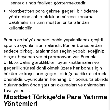
lisansı altında faaliyet göstermektedir.
Mostbet’ten para çekme, geçerli bir ödeme
yöntemine sahip oldukları sürece, konuma
bakılmaksızın tüm müşteriler tarafından
kullanılabilir.
Bunun en büyük sebebi bahis yapılabilecek çeşitli
spor ve oyunlar sunmalarıdır. Bunlar bonuslardan
sadece birkaçı; aralarından seçim yapabileceğiniz
birçok heyecan verici promosyon var. Bununla
birlikte, bahis gereklilikleri, oyun kısıtlamaları ve
geçerlilik süresi dahil olmak üzere her bonus için
hüküm ve koşulların geçerli olduğuna dikkat etmek
önemlidir. Oyuncuların herhangi bir bonus talebinde
bulunmadan önce şartları okumaları ve anlamaları
tavsiye edilir.
Mostbet Türkiye’de Para Yatırma
Yöntemleri