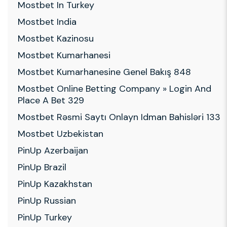
Mostbet In Turkey
Mostbet India
Mostbet Kazinosu
Mostbet Kumarhanesi
Mostbet Kumarhanesine Genel Bakış 848
Mostbet Online Betting Company » Login And
Place A Bet 329
Mostbet Rəsmi Saytı Onlayn Idman Bahisləri 133
Mostbet Uzbekistan
PinUp Azerbaijan
PinUp Brazil
PinUp Kazakhstan
PinUp Russian
PinUp Turkey