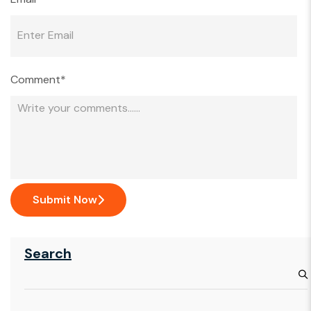
Comment*
Submit Now
Search