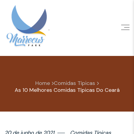
Skip
to
content
Home
Comidas Típicas
As 10 Melhores Comidas Típicas Do Ceará
20 de junho de 2021
Comidas Típicas