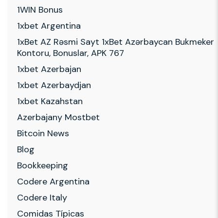
1WIN Bonus
1xbet Argentina
1xBet AZ Rəsmi Sayt 1xBet Azərbaycan Bukmeker
Kontoru, Bonuslar, APK 767
1xbet Azerbajan
1xbet Azerbaydjan
1xbet Kazahstan
Azerbajany Mostbet
Bitcoin News
Blog
Bookkeeping
Codere Argentina
Codere Italy
Comidas Típicas