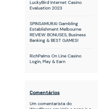
LuckyBird Internet Casino
Evaluation 2023
SPINSAMURAI Gambling
Establishment Melbourne
REVIEW: BONUSES, Business
Banking & BEST GAMES!
RichPalms On Line Casino
Login, Play & Earn
Comentários
Um comentarista do