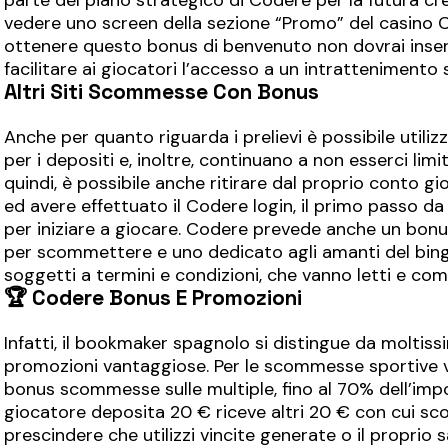
parte del piano strategico di Codere per la futura cre
vedere uno screen della sezione “Promo” del casino C
ottenere questo bonus di benvenuto non dovrai inser
facilitare ai giocatori l’accesso a un intrattenimento s
Altri Siti Scommesse Con Bonus
Anche per quanto riguarda i prelievi è possibile utiliz
per i depositi e, inoltre, continuano a non esserci lim
quindi, è possibile anche ritirare dal proprio conto gi
ed avere effettuato il Codere login, il primo passo da
per iniziare a giocare. Codere prevede anche un bonu
per scommettere e uno dedicato agli amanti del bin
soggetti a termini e condizioni, che vanno letti e comp
🏆 Codere Bonus E Promozioni
Infatti, il bookmaker spagnolo si distingue da moltiss
promozioni vantaggiose. Per le scommesse sportive
bonus scommesse sulle multiple, fino al 70% dell’im
giocatore deposita 20 € riceve altri 20 € con cui sc
prescindere che utilizzi vincite generate o il propri