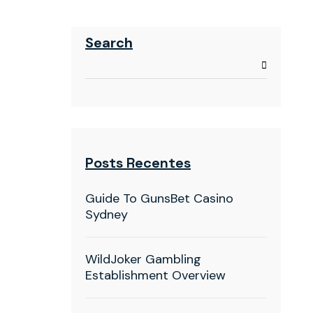
Search
Posts Recentes
Guide To GunsBet Casino
Sydney
WildJoker Gambling
Establishment Overview