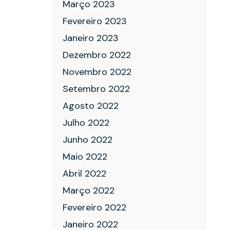
Março 2023
Fevereiro 2023
Janeiro 2023
Dezembro 2022
Novembro 2022
Setembro 2022
Agosto 2022
Julho 2022
Junho 2022
Maio 2022
Abril 2022
Março 2022
Fevereiro 2022
Janeiro 2022