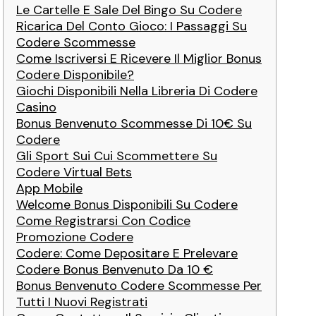
Le Cartelle E Sale Del Bingo Su Codere
Ricarica Del Conto Gioco: I Passaggi Su
Codere Scommesse
Come Iscriversi E Ricevere Il Miglior Bonus
Codere Disponibile?
Giochi Disponibili Nella Libreria Di Codere
Casino
Bonus Benvenuto Scommesse Di 10€ Su
Codere
Gli Sport Sui Cui Scommettere Su
Codere Virtual Bets
App Mobile
Welcome Bonus Disponibili Su Codere
Come Registrarsi Con Codice
Promozione Codere
Codere: Come Depositare E Prelevare
Codere Bonus Benvenuto Da 10 €
Bonus Benvenuto Codere Scommesse Per
Tutti I Nuovi Registrati