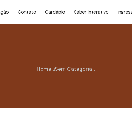
ação
Contato
Cardápio
Saber Interativo
Ingres
Home
Sem Categoria