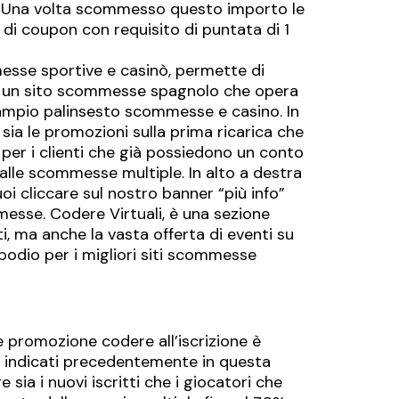
us. Una volta scommesso questo importo le
 di coupon con requisito di puntata di 1
esse sportive e casinò, permette di
 è un sito scommesse spagnolo che opera
 ampio palinsesto scommesse e casino. In
sia le promozioni sulla prima ricarica che
per i clienti che già possiedono un conto
alle scommesse multiple. In alto a destra
puoi cliccare sul nostro banner “più info”
esse. Codere Virtuali, è una sezione
i, ma anche la vasta offerta di eventi su
 podio per i migliori siti scommesse
 promozione codere all’iscrizione è
pi indicati precedentemente in questa
 sia i nuovi iscritti che i giocatori che