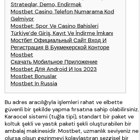
Strateqlər, Demo, Endirmək
Mostbet Casino Telefon Numarama Kod
Gelmiyor
Mostbet: Spor Ve Casino Bahisleri
Türkiye’de Giriş, Kayıt Ve İndirme İmkanı
Мостбет Официальный Сайт Вход И
Регистрация В Букмекерской Конторе
Mostbet
Скачать Мобильное Приложение
Mostbet Для Android И Ios 2023
Mostbet Bonuslar
Mostbet In Russia
Bu adres aracılığıyla işlemleri rahat ve elbette
güvenli bir şekilde yapma fırsatına sahip olabilirsiniz.
Karaocel sistemi (tuğla tipi), standart bir paket ve
koltuk şekli ve yastık paketi şekli oluşturabilen bir
ambalaj makinesidir. Mostbet, uzmanlık seviyeniz ne
olursa olsun gezinmeyi kolaylaştıran sezgisel bir