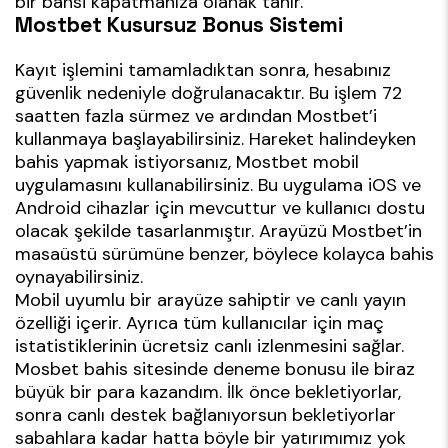
bir bahsi kapatmanıza olanak tanır.
Mostbet Kusursuz Bonus Sistemi
Kayıt işlemini tamamladıktan sonra, hesabınız
güvenlik nedeniyle doğrulanacaktır. Bu işlem 72
saatten fazla sürmez ve ardından Mostbet’i
kullanmaya başlayabilirsiniz. Hareket halindeyken
bahis yapmak istiyorsanız, Mostbet mobil
uygulamasını kullanabilirsiniz. Bu uygulama iOS ve
Android cihazlar için mevcuttur ve kullanıcı dostu
olacak şekilde tasarlanmıştır. Arayüzü Mostbet’in
masaüstü sürümüne benzer, böylece kolayca bahis
oynayabilirsiniz.
Mobil uyumlu bir arayüze sahiptir ve canlı yayın
özelliği içerir. Ayrıca tüm kullanıcılar için maç
istatistiklerinin ücretsiz canlı izlenmesini sağlar.
Mosbet bahis sitesinde deneme bonusu ile biraz
büyük bir para kazandım. İlk önce bekletiyorlar,
sonra canlı destek bağlanıyorsun bekletiyorlar
sabahlara kadar hatta böyle bir yatırımımız yok