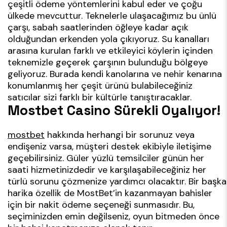
çeşitli ödeme yöntemlerini kabul eder ve çoğu
ülkede mevcuttur. Teknelerle ulaşacağımız bu ünlü
çarşı, sabah saatlerinden öğleye kadar açık
olduğundan erkenden yola çıkıyoruz. Su kanalları
arasına kurulan farklı ve etkileyici köylerin içinden
teknemizle geçerek çarşının bulunduğu bölgeye
geliyoruz. Burada kendi kanolarına ve nehir kenarına
konumlanmış her çeşit ürünü bulabileceğiniz
satıcılar sizi farklı bir kültürle tanıştıracaklar.
Mostbet Casino Sürekli Oyalıyor!
mostbet
hakkında herhangi bir sorunuz veya
endişeniz varsa, müşteri destek ekibiyle iletişime
geçebilirsiniz. Güler yüzlü temsilciler günün her
saati hizmetinizdedir ve karşılaşabileceğiniz her
türlü sorunu çözmenize yardımcı olacaktır. Bir başka
harika özellik de MostBet’in kazanmayan bahisler
için bir nakit ödeme seçeneği sunmasıdır. Bu,
seçiminizden emin değilseniz, oyun bitmeden önce