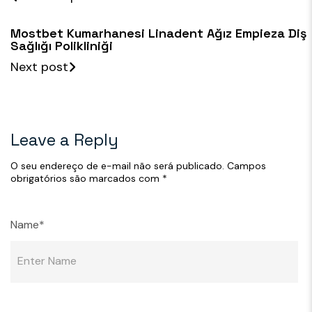
Mostbet Kumarhanesi Linadent Ağız Empieza Diş
Sağlığı Polikliniği
Next post
Leave a Reply
O seu endereço de e-mail não será publicado.
Campos
obrigatórios são marcados com
*
Name*