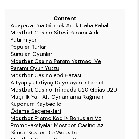
Content
Adapazarı’na Gitmek Artık Daha Pahalı
Mostbet Casino Sitesi Paramı Aldı
Yatırmıyor
Popüler Turlar
Sunulan Oyunlar
Mostbet Casino Param Yatmadı Ve
Paramı Oyun Yuttu
Mostbet Casino Kod Hatası
Altyapıya Ihtiyaç Duymayan Internet
Mostbet Casino Trindade U20 Goias U20
Maçı İlk Yarı Alt Oynamama Rağmen
Kuponum Kaybedildi
Ödeme Seçenekleri
Mostbet Promo Kod ᐈ Bonusları Və
Promo-aksiyalar Mostbet Casino Az
Simon Köster Die Website