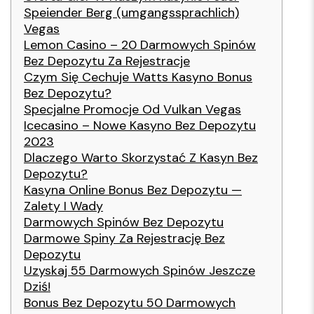
Speiender Berg (umgangssprachlich)
Vegas
Lemon Casino – 20 Darmowych Spinów
Bez Depozytu Za Rejestracje
Czym Się Cechuje Watts Kasyno Bonus
Bez Depozytu?
Specjalne Promocje Od Vulkan Vegas
Icecasino – Nowe Kasyno Bez Depozytu
2023
Dlaczego Warto Skorzystać Z Kasyn Bez
Depozytu?
Kasyna Online Bonus Bez Depozytu —
Zalety I Wady
Darmowych Spinów Bez Depozytu
Darmowe Spiny Za Rejestrację Bez
Depozytu
Uzyskaj 55 Darmowych Spinów Jeszcze
Dziś!
Bonus Bez Depozytu 50 Darmowych