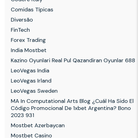
Comidas Típicas
Diversão
FinTech
Forex Trading
India Mostbet
Kazino Oyunlari Real Pul Qazandiran Oyunlar 688
LeoVegas India
LeoVegas Irland
LeoVegas Sweden
MA In Computational Arts Blog ¿cuál Ha Sido El
Código Promocional De 1xbet Argentina? Bono
2023 931
Mostbet Azerbaycan
Mostbet Casino