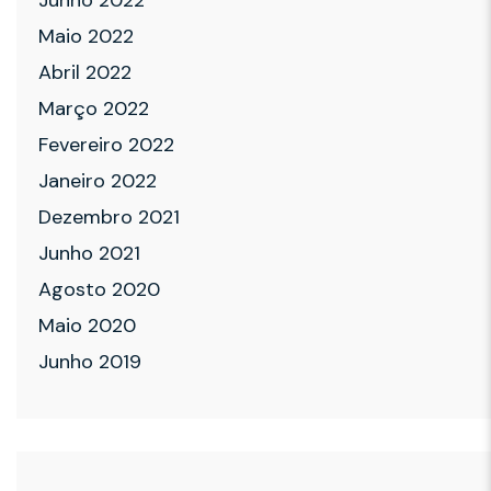
Maio 2022
Abril 2022
Março 2022
Fevereiro 2022
Janeiro 2022
Dezembro 2021
Junho 2021
Agosto 2020
Maio 2020
Junho 2019