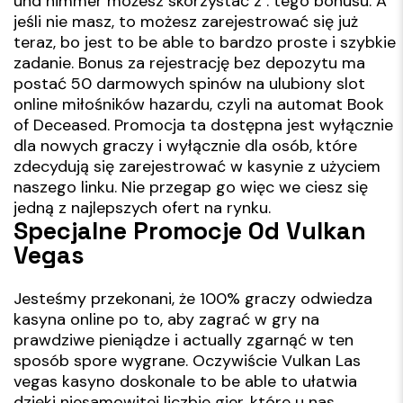
und nimmer możesz skorzystać z . tego bonusu. A
jeśli nie masz, to możesz zarejestrować się już
teraz, bo jest to be able to bardzo proste i szybkie
zadanie. Bonus za rejestrację bez depozytu ma
postać 50 darmowych spinów na ulubiony slot
online miłośników hazardu, czyli na automat Book
of Deceased. Promocja ta dostępna jest wyłącznie
dla nowych graczy i wyłącznie dla osób, które
zdecydują się zarejestrować w kasynie z użyciem
naszego linku. Nie przegap go więc we ciesz się
jedną z najlepszych ofert na rynku.
Specjalne Promocje Od Vulkan
Vegas
Jesteśmy przekonani, że 100% graczy odwiedza
kasyna online po to, aby zagrać w gry na
prawdziwe pieniądze i actually zgarnąć w ten
sposób spore wygrane. Oczywiście Vulkan Las
vegas kasyno doskonale to be able to ułatwia
dzięki niesamowitej liczbie gier, które u nas