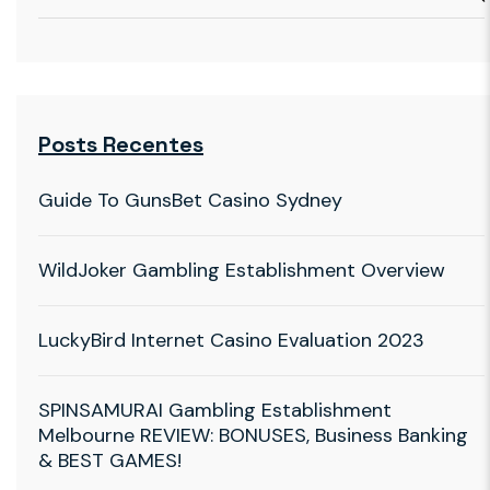
Posts Recentes
Guide To GunsBet Casino Sydney
WildJoker Gambling Establishment Overview
LuckyBird Internet Casino Evaluation 2023
SPINSAMURAI Gambling Establishment
Melbourne REVIEW: BONUSES, Business Banking
& BEST GAMES!