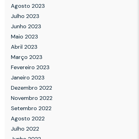
Agosto 2023
Julho 2023
Junho 2023
Maio 2023
Abril 2023
Março 2023
Fevereiro 2023
Janeiro 2023
Dezembro 2022
Novembro 2022
Setembro 2022
Agosto 2022
Julho 2022
Junho 2022