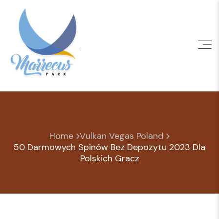
Skip
to
content
Home
Vulkan Vegas Poland
50 Darmowych Spinów Bez Depozytu 2023 Dla
Polskich Gracz