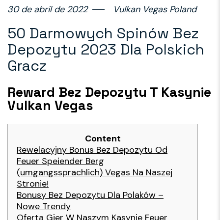
30 de abril de 2022
Vulkan Vegas Poland
50 Darmowych Spinów Bez
Depozytu 2023 Dla Polskich
Gracz
Reward Bez Depozytu T Kasynie
Vulkan Vegas
Content
Rewelacyjny Bonus Bez Depozytu Od
Feuer Speiender Berg
(umgangssprachlich) Vegas Na Naszej
Stronie!
Bonusy Bez Depozytu Dla Polaków –
Nowe Trendy
Oferta Gier W Naszym Kasynie Feuer