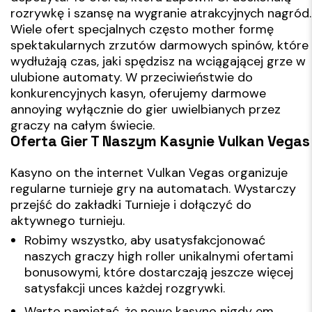
rozrywkę i szansę na wygranie atrakcyjnych nagród.
Wiele ofert specjalnych często mother formę
spektakularnych zrzutów darmowych spinów, które
wydłużają czas, jaki spędzisz na wciągającej grze w
ulubione automaty. W przeciwieństwie do
konkurencyjnych kasyn, oferujemy darmowe
annoying wyłącznie do gier uwielbianych przez
graczy na całym świecie.
Oferta Gier T Naszym Kasynie Vulkan Vegas
Kasyno on the internet Vulkan Vegas organizuje
regularne turnieje gry na automatach. Wystarczy
przejść do zakładki Turnieje i dołączyć do
aktywnego turnieju.
Robimy wszystko, aby usatysfakcjonować
naszych graczy high roller unikalnymi ofertami
bonusowymi, które dostarczają jeszcze więcej
satysfakcji unces każdej rozgrywki.
Warto pamiętać, że nowe kasyno nigdy em