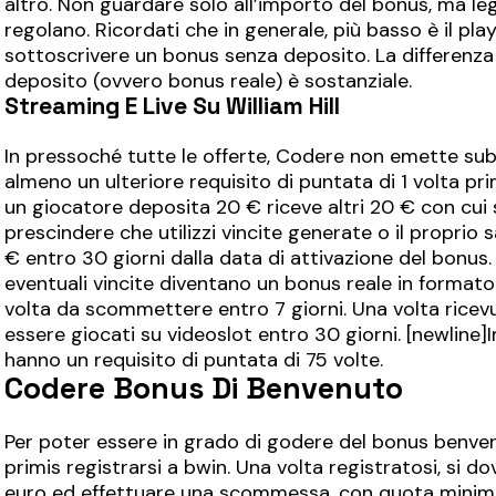
altro. Non guardare solo all’importo del bonus, ma le
regolano. Ricordati che in generale, più basso è il pl
sottoscrivere un bonus senza deposito. La differenza
deposito (ovvero bonus reale) è sostanziale.
Streaming E Live Su William Hill
In pressoché tutte le offerte, Codere non emette subi
almeno un ulteriore requisito di puntata di 1 volta pr
un giocatore deposita 20 € riceve altri 20 € con cui
prescindere che utilizzi vincite generate o il propri
€ entro 30 giorni dalla data di attivazione del bon
eventuali vincite diventano un bonus reale in formato
volta da scommettere entro 7 giorni. Una volta ricevu
essere giocati su videoslot entro 30 giorni. [newline
hanno un requisito di puntata di 75 volte.
Codere Bonus Di Benvenuto
Per poter essere in grado di godere del bonus benv
primis registrarsi a bwin. Una volta registratosi, si 
euro ed effettuare una scommessa, con quota minima 