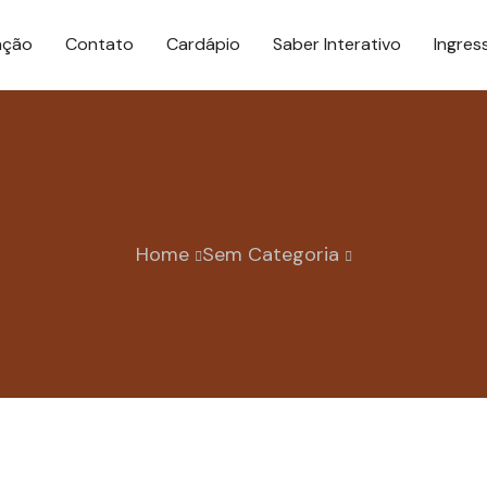
ação
Contato
Cardápio
Saber Interativo
Ingres
Home
Sem Categoria