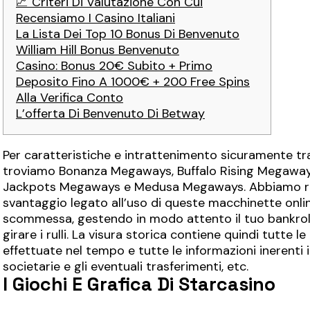
📈 Criteri Di Valutazione Con Cui
Recensiamo I Casino Italiani
La Lista Dei Top 10 Bonus Di Benvenuto
William Hill Bonus Benvenuto
Casino: Bonus 20€ Subito + Primo
Deposito Fino A 1000€ + 200 Free Spins
Alla Verifica Conto
L’offerta Di Benvenuto Di Betway
Per caratteristiche e intrattenimento sicuramente tra i
troviamo Bonanza Megaways, Buffalo Rising Megawa
Jackpots Megaways e Medusa Megaways. Abbiamo ris
svantaggio legato all’uso di queste macchinette onli
scommessa, gestendo in modo attento il tuo bankroll,
girare i rulli. La visura storica contiene quindi tutte 
effettuate nel tempo e tutte le informazioni inerenti i
societarie e gli eventuali trasferimenti, etc.
I Giochi E Grafica Di Starcasino