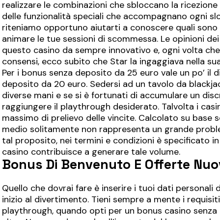
realizzare le combinazioni che sbloccano la ricezione
delle funzionalità speciali che accompagnano ogni sl
riteniamo opportuno aiutarti a conoscere quali sono
animare le tue sessioni di scommessa. Le opinioni de
questo casino da sempre innovativo e, ogni volta che
consensi, ecco subito che Star la ingaggiava nella sua
Per i bonus senza deposito da 25 euro vale un po’ il 
deposito da 20 euro. Sedersi ad un tavolo da blackja
diverse mani e se si è fortunati di accumulare un disc
raggiungere il playthrough desiderato. Talvolta i cas
massimo di prelievo delle vincite. Calcolato su base s
medio solitamente non rappresenta un grande problema
tal proposito, nei termini e condizioni è specificato i
casino contribuisce a generare tale volume.
Bonus Di Benvenuto E Offerte Nuov
Quello che dovrai fare è inserire i tuoi dati personali
inizio al divertimento. Tieni sempre a mente i requisit
playthrough, quando opti per un bonus casino senza