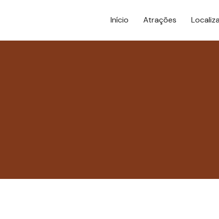
Skip
to
Início
Atrações
Localiz
content