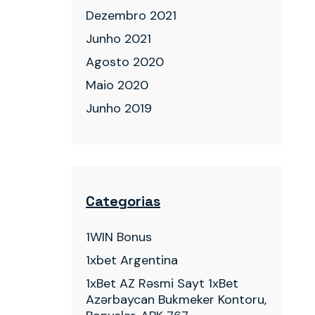
Dezembro 2021
Junho 2021
Agosto 2020
Maio 2020
Junho 2019
Categorias
1WIN Bonus
1xbet Argentina
1xBet AZ Rəsmi Sayt 1xBet
Azərbaycan Bukmeker Kontoru,