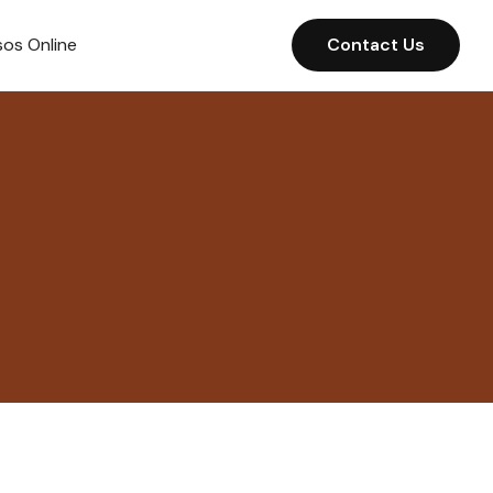
sos Online
Contact Us