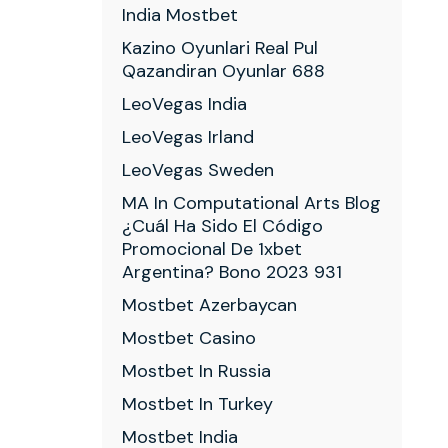
India Mostbet
Kazino Oyunlari Real Pul
Qazandiran Oyunlar 688
LeoVegas India
LeoVegas Irland
LeoVegas Sweden
MA In Computational Arts Blog
¿cuál Ha Sido El Código
Promocional De 1xbet
Argentina? Bono 2023 931
Mostbet Azerbaycan
Mostbet Casino
Mostbet In Russia
Mostbet In Turkey
Mostbet India