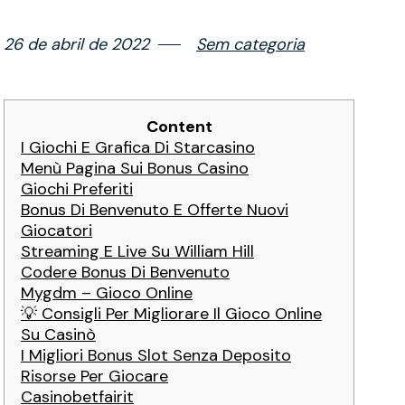
26 de abril de 2022
Sem categoria
Content
I Giochi E Grafica Di Starcasino
Menù Pagina Sui Bonus Casino
Giochi Preferiti
Bonus Di Benvenuto E Offerte Nuovi
Giocatori
Streaming E Live Su William Hill
Codere Bonus Di Benvenuto
Mygdm – Gioco Online
💡 Consigli Per Migliorare Il Gioco Online
Su Casinò
I Migliori Bonus Slot Senza Deposito
Risorse Per Giocare
Casinobetfairit