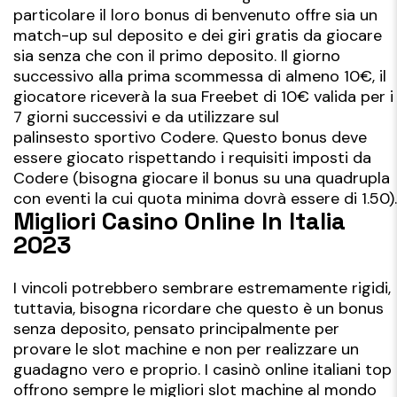
particolare il loro bonus di benvenuto offre sia un
match-up sul deposito e dei giri gratis da giocare
sia senza che con il primo deposito. Il giorno
successivo alla prima scommessa di almeno 10€, il
giocatore riceverà la sua Freebet di 10€ valida per i
7 giorni successivi e da utilizzare sul
palinsesto sportivo Codere. Questo bonus deve
essere giocato rispettando i requisiti imposti da
Codere (bisogna giocare il bonus su una quadrupla
con eventi la cui quota minima dovrà essere di 1.50).
Migliori Casino Online In Italia
2023
I vincoli potrebbero sembrare estremamente rigidi,
tuttavia, bisogna ricordare che questo è un bonus
senza deposito, pensato principalmente per
provare le slot machine e non per realizzare un
guadagno vero e proprio. I casinò online italiani top
offrono sempre le migliori slot machine al mondo