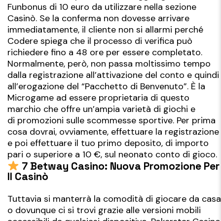
Funbonus di 10 euro da utilizzare nella sezione
Casinò. Se la conferma non dovesse arrivare
immediatamente, il cliente non si allarmi perché
Codere spiega che il processo di verifica può
richiedere fino a 48 ore per essere completato.
Normalmente, però, non passa moltissimo tempo
dalla registrazione all’attivazione del conto e quindi
all’erogazione del “Pacchetto di Benvenuto”. È la
Microgame ad essere proprietaria di questo
marchio che offre un’ampia varietà di giochi e
di promozioni sulle scommesse sportive. Per prima
cosa dovrai, ovviamente, effettuare la registrazione
e poi effettuare il tuo primo deposito, di importo
pari o superiore a 10 €, sul neonato conto di gioco.
7 Betway Casino: Nuova Promozione Per
Il Casinò
Tuttavia si manterrà la comodità di giocare da casa
o dovunque ci si trovi grazie alle versioni mobili