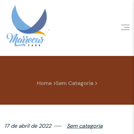
Skip
to
content
Home
Sem Categoria
17 de abril de 2022
Sem categoria