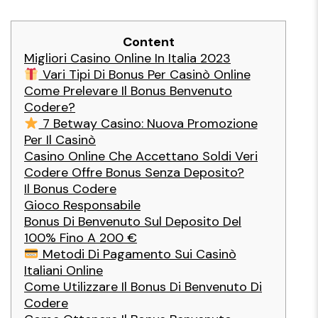
Content
Migliori Casino Online In Italia 2023
Vari Tipi Di Bonus Per Casinò Online
Come Prelevare Il Bonus Benvenuto
Codere?
7 Betway Casino: Nuova Promozione
Per Il Casinò
Casino Online Che Accettano Soldi Veri
Codere Offre Bonus Senza Deposito?
Il Bonus Codere
Gioco Responsabile
Bonus Di Benvenuto Sul Deposito Del
100% Fino A 200 €
Metodi Di Pagamento Sui Casinò
Italiani Online
Come Utilizzare Il Bonus Di Benvenuto Di
Codere