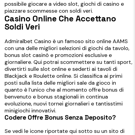
possibile giocare a video slot, giochi di casino e
piazzare scommesse con soldi veri.
Casino Online Che Accettano
Soldi Veri
Admiralbet Casino è un famoso sito online AAMS
con una delle migliori selezioni di giochi da tavolo,
bonus slot casinò e promozioni esclusive e
giornaliere. Qui potrai scommettere su tanti sport,
divertirti sulle slot online e sederti ai tavoli di
Blackjack e Roulette online. Si classifica ai primi
posti sulla lista delle migliori sale da gioco in
quanto è l’unico che al momento offre bonus di
benvenuto e bonus stagionali in continua
evoluzione, nuovi tornei giornalieri e tantisstimi
minigiochi innovativi.
Codere Offre Bonus Senza Deposito?
Se vedi le icone riportate qui sotto su un sito di