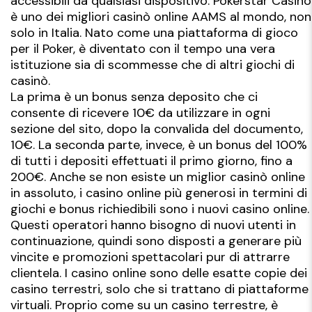
accessibili da qualsiasi dispositivo. Pokerstar Casino
è uno dei migliori casinò online AAMS al mondo, non
solo in Italia. Nato come una piattaforma di gioco
per il Poker, è diventato con il tempo una vera
istituzione sia di scommesse che di altri giochi di
casinò.
La prima è un bonus senza deposito che ci
consente di ricevere 10€ da utilizzare in ogni
sezione del sito, dopo la convalida del documento,
10€. La seconda parte, invece, è un bonus del 100%
di tutti i depositi effettuati il primo giorno, fino a
200€. Anche se non esiste un miglior casinò online
in assoluto, i casino online più generosi in termini di
giochi e bonus richiedibili sono i nuovi casino online.
Questi operatori hanno bisogno di nuovi utenti in
continuazione, quindi sono disposti a generare più
vincite e promozioni spettacolari pur di attrarre
clientela. I casino online sono delle esatte copie dei
casino terrestri, solo che si trattano di piattaforme
virtuali. Proprio come su un casino terrestre, è