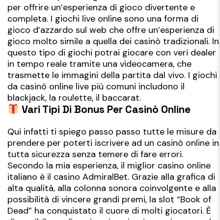
per offrire un’esperienza di gioco divertente e
completa. I giochi live online sono una forma di
gioco d’azzardo sul web che offre un’esperienza di
gioco molto simile a quella dei casinò tradizionali. In
questo tipo di giochi potrai giocare con veri dealer
in tempo reale tramite una videocamera, che
trasmette le immagini della partita dal vivo. I giochi
da casinò online live più comuni includono il
blackjack, la roulette, il baccarat.
Vari Tipi Di Bonus Per Casinò Online
Qui infatti ti spiego passo passo tutte le misure da
prendere per poterti iscrivere ad un casinò online in
tutta sicurezza senza temere di fare errori.
Secondo la mia esperienza, il miglior casino online
italiano è il casino AdmiralBet. Grazie alla grafica di
alta qualità, alla colonna sonora coinvolgente e alla
possibilità di vincere grandi premi, la slot “Book of
Dead” ha conquistato il cuore di molti giocatori. È