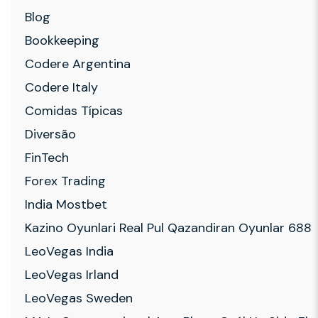
Blog
Bookkeeping
Codere Argentina
Codere Italy
Comidas Típicas
Diversão
FinTech
Forex Trading
India Mostbet
Kazino Oyunlari Real Pul Qazandiran Oyunlar 688
LeoVegas India
LeoVegas Irland
LeoVegas Sweden