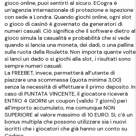
gioco online, puoi sentirti al sicuro. ECogra è
un’agenzia internazionale di protezione e ispezione
con sede a Londra. Quando giochi online, ogni slot
o gioco di casinò è governato da generatori di
numeri casuali. Ciò significa che il software dietro al
gioco simula la casualità e probabilità che si vede
quando si lancia una moneta, dei dadi, o una pallina
sulla ruota della Roulette. Non importa quante volte
si lanci un dado o si giochi alla slot, i risultati sono
sempre numeri casuali.
La FREEBET, invece, permetterà all’utente di
piazzare una scommessa (quota minima 3,00)
senza la necessità di effettuare il primo deposito. In
caso di PUNTATA VINCENTE, il giocatore riceverà
ENTRO 4 GIORNI un coupon (valido 7 giorni) pari
all’importo accumulato, ma comunque NON
SUPERIORE al valore massimo di 10 EURO. Sì, c’è un
bonus multipla che possono utilizzare sia i nuovi
iscritti che i giocatori che già hanno un conto su
Codere.