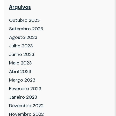
Arquivos
Outubro 2023
Setembro 2023
Agosto 2023
Julho 2023
Junho 2023
Maio 2023
Abril 2023
Março 2023
Fevereiro 2023
Janeiro 2023
Dezembro 2022
Novembro 2022