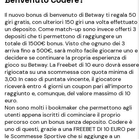
Il nuovo bonus di benvenuto di Betway ti regala 50
giri gratis, con ulteriori 150 giri una volta effettuato
un deposito. Come match-up sono invece offerti 3
depositi che ti permettono di raggiungere un
totale di 1500€ bonus. Visto che ognuno dei 3
arriva fino a 500€, sarà molto facile giocarne uno e
decidere se continuare la propria esperienza di
gioco su Betway. La Freebet di 10 euro dovrà essere
rigiocata su una scommessa con quota minima di
3,00. In caso di puntata vincente, il giocatore
riceverà entro 4 giorni un coupon pari all’importo
raggiunto e, comunque, del valore massimo di 10
euro.
Non sono molti i bookmaker che permettono agli
utenti appena iscritti di cominciare il proprio
percorso con un bonus senza deposito. Codere è
uno di questi, grazie a una FREEBET DI 10 EURO per
le Scommesse Sportive che si aggiunge a un