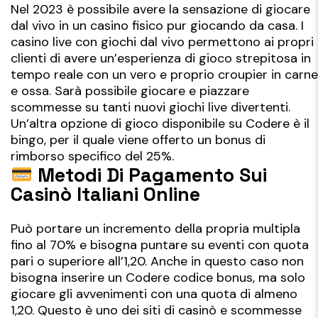
Nel 2023 è possibile avere la sensazione di giocare
dal vivo in un casino fisico pur giocando da casa. I
casino live con giochi dal vivo permettono ai propri
clienti di avere un’esperienza di gioco strepitosa in
tempo reale con un vero e proprio croupier in carne
e ossa. Sarà possibile giocare e piazzare
scommesse su tanti nuovi giochi live divertenti.
Un’altra opzione di gioco disponibile su Codere è il
bingo, per il quale viene offerto un bonus di
rimborso specifico del 25%.
Metodi Di Pagamento Sui
Casinò Italiani Online
Può portare un incremento della propria multipla
fino al 70% e bisogna puntare su eventi con quota
pari o superiore all’1,20. Anche in questo caso non
bisogna inserire un Codere codice bonus, ma solo
giocare gli avvenimenti con una quota di almeno
1,20. Questo è uno dei siti di casinò e scommesse