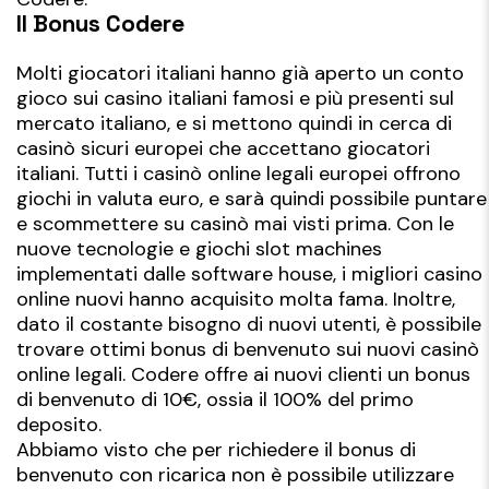
Il Bonus Codere
Molti giocatori italiani hanno già aperto un conto
gioco sui casino italiani famosi e più presenti sul
mercato italiano, e si mettono quindi in cerca di
casinò sicuri europei che accettano giocatori
italiani. Tutti i casinò online legali europei offrono
giochi in valuta euro, e sarà quindi possibile puntare
e scommettere su casinò mai visti prima. Con le
nuove tecnologie e giochi slot machines
implementati dalle software house, i migliori casino
online nuovi hanno acquisito molta fama. Inoltre,
dato il costante bisogno di nuovi utenti, è possibile
trovare ottimi bonus di benvenuto sui nuovi casinò
online legali. Codere offre ai nuovi clienti un bonus
di benvenuto di 10€, ossia il 100% del primo
deposito.
Abbiamo visto che per richiedere il bonus di
benvenuto con ricarica non è possibile utilizzare