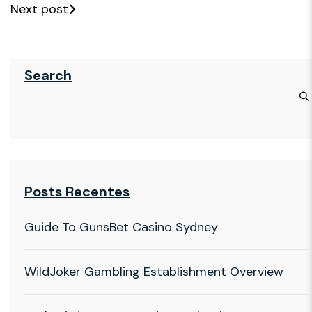
Next post
Search
Posts Recentes
Guide To GunsBet Casino Sydney
WildJoker Gambling Establishment Overview