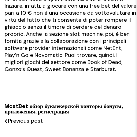
Iniziare, infatti, a giocare con una free bet del valore
pari a 10 € non è una occasione da sottovalutare in
virtù del fatto che ti consente di poter rompere il
ghiaccio senza il timore di perdere del denaro
proprio. Anche la sezione slot machine, poi, è ben
fornita grazie alla collaborazione con i principali
software provider internazionali come NetEnt,
Play’n Go e Novomatic. Puoi trovare, quindi, i
migliori giochi del settore come Book of Dead,
Gonzo’s Quest, Sweet Bonanza e Starburst.
MostBet обзор букмекерской конторы бонусы,
приложения, регистрация
Previous post