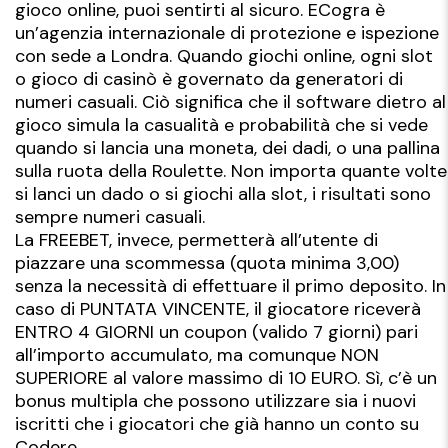
gioco online, puoi sentirti al sicuro. ECogra è
un’agenzia internazionale di protezione e ispezione
con sede a Londra. Quando giochi online, ogni slot
o gioco di casinò è governato da generatori di
numeri casuali. Ciò significa che il software dietro al
gioco simula la casualità e probabilità che si vede
quando si lancia una moneta, dei dadi, o una pallina
sulla ruota della Roulette. Non importa quante volte
si lanci un dado o si giochi alla slot, i risultati sono
sempre numeri casuali.
La FREEBET, invece, permetterà all’utente di
piazzare una scommessa (quota minima 3,00)
senza la necessità di effettuare il primo deposito. In
caso di PUNTATA VINCENTE, il giocatore riceverà
ENTRO 4 GIORNI un coupon (valido 7 giorni) pari
all’importo accumulato, ma comunque NON
SUPERIORE al valore massimo di 10 EURO. Sì, c’è un
bonus multipla che possono utilizzare sia i nuovi
iscritti che i giocatori che già hanno un conto su
Codere.