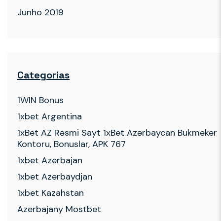
Junho 2019
Categorias
1WIN Bonus
1xbet Argentina
1xBet AZ Rəsmi Sayt 1xBet Azərbaycan Bukmeker
Kontoru, Bonuslar, APK 767
1xbet Azerbajan
1xbet Azerbaydjan
1xbet Kazahstan
Azerbajany Mostbet