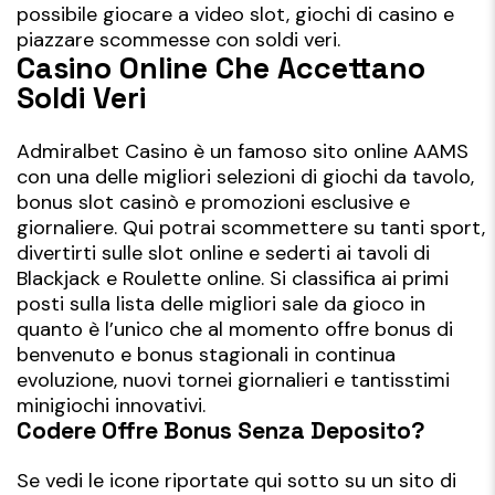
possibile giocare a video slot, giochi di casino e
piazzare scommesse con soldi veri.
Casino Online Che Accettano
Soldi Veri
Admiralbet Casino è un famoso sito online AAMS
con una delle migliori selezioni di giochi da tavolo,
bonus slot casinò e promozioni esclusive e
giornaliere. Qui potrai scommettere su tanti sport,
divertirti sulle slot online e sederti ai tavoli di
Blackjack e Roulette online. Si classifica ai primi
posti sulla lista delle migliori sale da gioco in
quanto è l’unico che al momento offre bonus di
benvenuto e bonus stagionali in continua
evoluzione, nuovi tornei giornalieri e tantisstimi
minigiochi innovativi.
Codere Offre Bonus Senza Deposito?
Se vedi le icone riportate qui sotto su un sito di