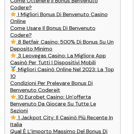
Come Ottenere Il Bonus Benvenuto
Codere?
I Migliori Bonus Di Benvenuto Casino
Online
Come Usare Il Bonus Di Benvenuto
Codere?
8 Betfair Casino: 500% Di Bonus Su Un
Deposito Minimo
3 Leovegas Casino: La Migliore App
Casinò Per Tutti I Dispositivi Mobili
Migliori Casinò Online Nel 2023: La Top
10
Condizioni Per Prelevare Bonus Di
Benvenuto Codereit
10 Eurobet Casino: Un’offerta
Benvenuto Da Giocare Su Tutte Le
Sezioni
1 Jackpot City: Il Casinò Più Recente In
Italia
Qual È L’importo Massimo Del Bonus Di