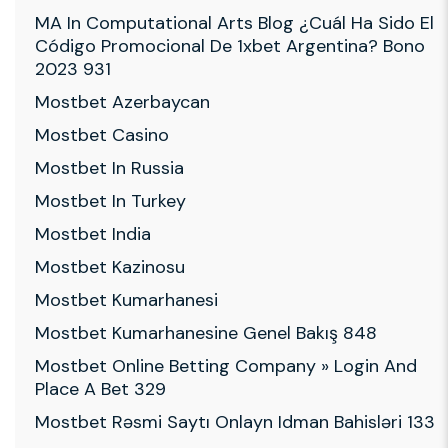
MA In Computational Arts Blog ¿cuál Ha Sido El
Código Promocional De 1xbet Argentina? Bono
2023 931
Mostbet Azerbaycan
Mostbet Casino
Mostbet In Russia
Mostbet In Turkey
Mostbet India
Mostbet Kazinosu
Mostbet Kumarhanesi
Mostbet Kumarhanesine Genel Bakış 848
Mostbet Online Betting Company » Login And
Place A Bet 329
Mostbet Rəsmi Saytı Onlayn Idman Bahisləri 133