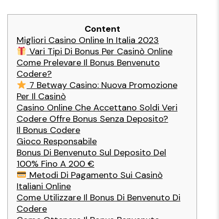
Content
Migliori Casino Online In Italia 2023
Vari Tipi Di Bonus Per Casinò Online
Come Prelevare Il Bonus Benvenuto
Codere?
7 Betway Casino: Nuova Promozione
Per Il Casinò
Casino Online Che Accettano Soldi Veri
Codere Offre Bonus Senza Deposito?
Il Bonus Codere
Gioco Responsabile
Bonus Di Benvenuto Sul Deposito Del
100% Fino A 200 €
Metodi Di Pagamento Sui Casinò
Italiani Online
Come Utilizzare Il Bonus Di Benvenuto Di
Codere