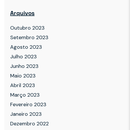
Arquivos
Outubro 2023
Setembro 2023
Agosto 2023
Julho 2023
Junho 2023
Maio 2023
Abril 2023
Março 2023
Fevereiro 2023
Janeiro 2023
Dezembro 2022