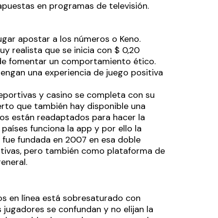
apuestas en programas de televisión.
jugar apostar a los números o Keno.
y realista que se inicia con $ 0,20
 de fomentar un comportamiento ético.
engan una experiencia de juego positiva
deportivas y casino se completa con su
ierto que también hay disponible una
ntos están readaptados para hacer la
países funciona la app y por ello la
t fue fundada en 2007 en esa doble
rtivas, pero también como plataforma de
eneral.
os en línea está sobresaturado con
os jugadores se confundan y no elijan la