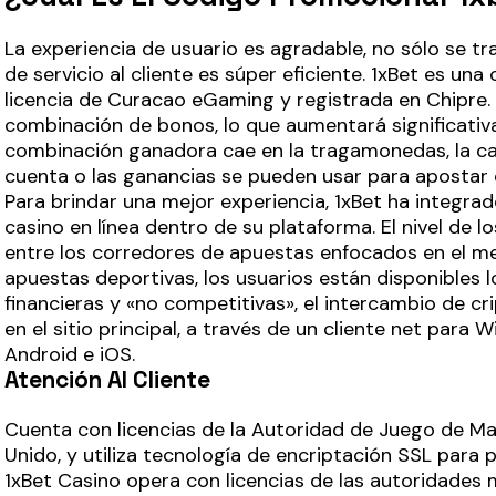
La experiencia de usuario es agradable, no sólo se t
de servicio al cliente es súper eficiente. 1xBet es un
licencia de Curacao eGaming y registrada en Chipre. 
combinación de bonos, lo que aumentará significativ
combinación ganadora cae en la tragamonedas, la can
cuenta o las ganancias se pueden usar para apostar
Para brindar una mejor experiencia, 1xBet ha integra
casino en línea dentro de su plataforma. El nivel de l
entre los corredores de apuestas enfocados en el m
apuestas deportivas, los usuarios están disponibles lo
financieras y «no competitivas», el intercambio de 
en el sitio principal, a través de un cliente net para
Android e iOS.
Atención Al Cliente
Cuenta con licencias de la Autoridad de Juego de Ma
Unido, y utiliza tecnología de encriptación SSL para 
1xBet Casino opera con licencias de las autoridades 