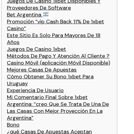
Juegos De Casino 1xbet Disponibles Y
Proveedores De Software
Bet Argentina
Promoción “vip Cash Back 11% De 1xbet
Casino”
Este Sitio Es Solo Para Mayores De 18
Años
Juegos De Casino 1xbet
Métodos De Pago Y Atención Al Cliente ?
Casino Móvil (aplicación Móvil Disponible)
Mejores Casas De Apuestas
Cómo Obtener Su Bono 1xbet Para
Uruguay
Experiencia De Usuario
Mi Comentario Final Sobre 1xbet
Argentina: “creo Que Se Trata De Una De
Las Casas Con Mejor Proyección En La
Argentina”
Bono
¿qué Casas De Apuestas Aceptan