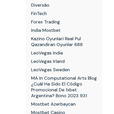
Diversão
FinTech
Forex Trading
India Mostbet
Kazino Oyunlari Real Pul
Qazandiran Oyunlar 688
LeoVegas India
LeoVegas Irland
LeoVegas Sweden
MA In Computational Arts Blog
¿cuál Ha Sido El Código
Promocional De 1xbet
Argentina? Bono 2023 931
Mostbet Azerbaycan
Mostbet Casino