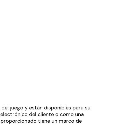
 del juego y están disponibles para su
o electrónico del cliente o como una
no proporcionado tiene un marco de