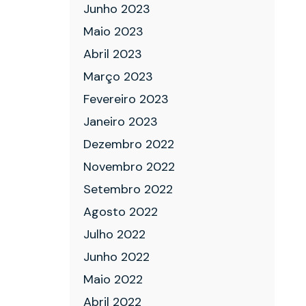
Junho 2023
Maio 2023
Abril 2023
Março 2023
Fevereiro 2023
Janeiro 2023
Dezembro 2022
Novembro 2022
Setembro 2022
Agosto 2022
Julho 2022
Junho 2022
Maio 2022
Abril 2022