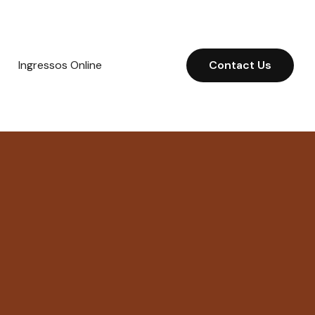
Ingressos Online
Contact Us