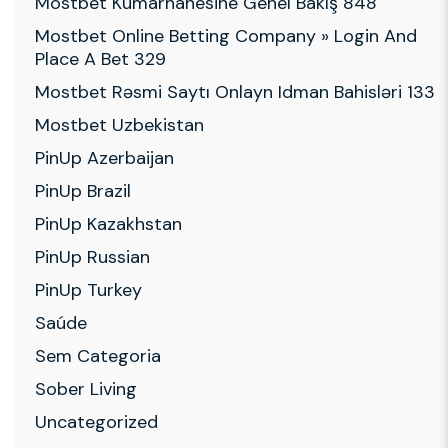
Mostbet Kumarhanesine Genel Bakış 848
Mostbet Online Betting Company » Login And
Place A Bet 329
Mostbet Rəsmi Saytı Onlayn Idman Bahisləri 133
Mostbet Uzbekistan
PinUp Azerbaijan
PinUp Brazil
PinUp Kazakhstan
PinUp Russian
PinUp Turkey
Saúde
Sem Categoria
Sober Living
Uncategorized