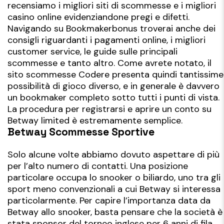
recensiamo i migliori siti di scommesse e i migliori
casino online evidenziandone pregi e difetti.
Navigando su Bookmakerbonus troverai anche dei
consigli riguardanti i pagamenti online, i migliori
customer service, le guide sulle principali
scommesse e tanto altro. Come avrete notato, il
sito scommesse Codere presenta quindi tantissime
possibilità di gioco diverso, e in generale è davvero
un bookmaker completo sotto tutti i punti di vista.
La procedura per registrarsi e aprire un conto su
Betway limited è estremamente semplice.
Betway Scommesse Sportive
Solo alcune volte abbiamo dovuto aspettare di più
per l’alto numero di contatti. Una posizione
particolare occupa lo snooker o biliardo, uno tra gli
sport meno convenzionali a cui Betway si interessa
particolarmente. Per capire l’importanza data da
Betway allo snooker, basta pensare che la società è
stata sponsor del torneo inglese per 6 anni di fila.