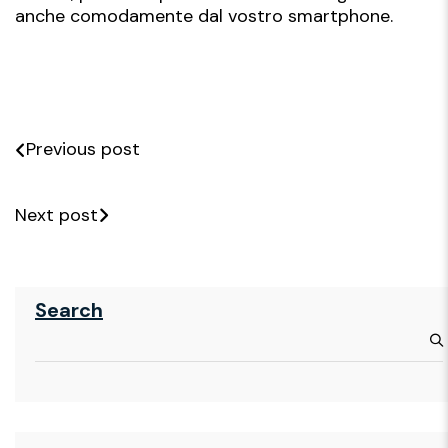
anche comodamente dal vostro smartphone.
Previous post
Next post
Search