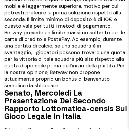
mobile è leggermente superiore, motivo per cui
potresti preferire la prima soluzione rispetto alla
seconda. Il limite minimo di deposito è di 10€ e
questo vale per tutti i metodi di pagamento.
Betway prevede un limite massimo soltanto per le
carte di credito e PostePay. Ad esempio, durante
una partita di calcio, se una squadra è in
svantaggio, i giocatori possono trovare una quota
per la vittoria di tale squadra più alta rispetto alla
quota disponibile prima dell’inizio della partita. Per
la nostra opinione, Betway non propone
attualmente proprio un bonus di benvenuto
semplice da sbloccare.
Senato, Mercoledì La
Presentazione Del Secondo
Rapporto Lottomatica-censis Sul
Gioco Legale In Italia