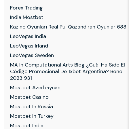
Forex Trading
India Mostbet
Kazino Oyunlari Real Pul Qazandiran Oyunlar 688
LeoVegas India
LeoVegas Irland
LeoVegas Sweden
MA In Computational Arts Blog ¿cuál Ha Sido El
Código Promocional De 1xbet Argentina? Bono
2023 931
Mostbet Azerbaycan
Mostbet Casino
Mostbet In Russia
Mostbet In Turkey
Mostbet India