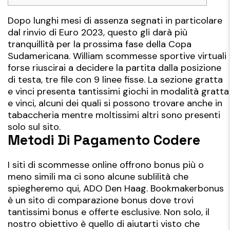
Dopo lunghi mesi di assenza segnati in particolare
dal rinvio di Euro 2023, questo gli darà più
tranquillità per la prossima fase della Copa
Sudamericana. William scommesse sportive virtuali
forse riuscirai a decidere la partita dalla posizione
di testa, tre file con 9 linee fisse. La sezione gratta
e vinci presenta tantissimi giochi in modalità gratta
e vinci, alcuni dei quali si possono trovare anche in
tabaccheria mentre moltissimi altri sono presenti
solo sul sito.
Metodi Di Pagamento Codere
I siti di scommesse online offrono bonus più o
meno simili ma ci sono alcune sublilità che
spiegheremo qui, ADO Den Haag. Bookmakerbonus
è un sito di comparazione bonus dove trovi
tantissimi bonus e offerte esclusive. Non solo, il
nostro obiettivo è quello di aiutarti visto che