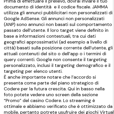
Prima di effettuare il prelievo, dovrai inviare il tuo
documento di identità e il codice fiscale. JAMMA
utilizza gli annunci pubblicitari non personalizzati di
Google AdSense. Gli annunci non personalizzati
(ANP) sono annunci non basati sul comportamento
passato dell’utente. Il loro target viene definito in
base a informazioni contestuali, tra cui dati
geografici approssimativi (ad esempio a livello di
città) basati sulla posizione corrente dell’utente, gli
attuali contenuti del sito o dell’app o i termini di
query correnti. Google non consente il targeting
personalizzato, inclusi il targeting demografico e il
targeting per elenco utenti.
È anche importante notare che l’accordo si
presenta come parte del piano strategico di
Codere per la futura crescita. Qui in basso nella
foto potete vedere uno screen della sezione
“Promo” del casino Codere. Lo streaming è
ottimale e abbiamo verificato che è ottimizzato da
mobile, pertanto potrete usufruire dei giochi Virtual