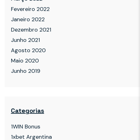
Fevereiro 2022
Janeiro 2022
Dezembro 2021
Junho 2021
Agosto 2020
Maio 2020
Junho 2019
Categorias
1WIN Bonus
1xbet Argentina