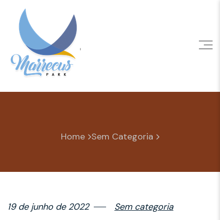
Skip
to
content
Home
Sem Categoria
19 de junho de 2022
Sem categoria